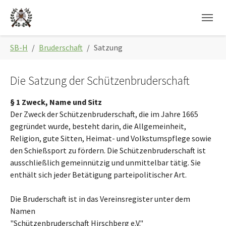
Skip to main navigation
Zum Hauptinhalt springen
Skip to page footer
Sie sind hier:
SB-H
Bruderschaft
Satzung
Die Satzung der Schützenbruderschaft
§ 1 Zweck, Name und Sitz
Der Zweck der Schützenbruderschaft, die im Jahre 1665
gegründet wurde, besteht darin, die Allgemeinheit,
Religion, gute Sitten, Heimat- und Volkstumspflege sowie
den Schießsport zu fördern. Die Schützenbruderschaft ist
ausschließlich gemeinnützig und unmittelbar tätig. Sie
enthält sich jeder Betätigung parteipolitischer Art.
Die Bruderschaft ist in das Vereinsregister unter dem
Namen
"Schützenbruderschaft Hirschberg e.V."