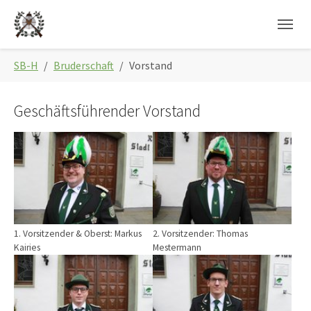
Skip to main navigation
Zum Hauptinhalt springen
Skip to page footer
Sie sind hier:
SB-H
Bruderschaft
Vorstand
Geschäftsführender Vorstand
1. Vorsitzender & Oberst: Markus
2. Vorsitzender: Thomas
Kairies
Mestermann