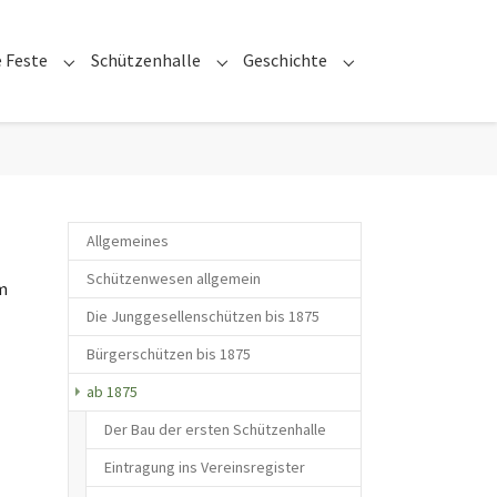
 Feste
Schützenhalle
Geschichte
or "Bruderschaft"
Submenu for "Unsere Feste"
Submenu for "Schützenhalle"
Submenu for "Gesch
Allgemeines
Schützenwesen allgemein
m
Die Junggesellenschützen bis 1875
Bürgerschützen bis 1875
(current)
ab 1875
Der Bau der ersten Schützenhalle
Eintragung ins Vereinsregister