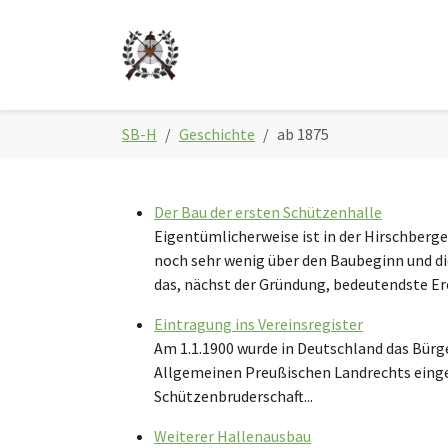
Skip to main navigation
Zum Hauptinhalt springen
Skip to page footer
Sie sind hier:
SB-H
Geschichte
ab 1875
Der Bau der ersten Schützenhalle
Eigentümlicherweise ist in der Hirschberg
noch sehr wenig über den Baubeginn und die
das, nächst der Gründung, bedeutendste Erei
Eintragung ins Vereinsregister
Am 1.1.1900 wurde in Deutschland das Bürg
Allgemeinen Preußischen Landrechts eingef
Schützenbruderschaft...
Weiterer Hallenausbau